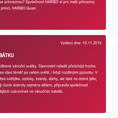
t se princeznou? Společnost HARIBO si pro malé princezny
 princi, HARIBO Quaxi.
Vydáno dne: 10.11.2015
ABÁTKU
blíbené vánoční svátky. Slavnostní náladě předchází trocha
 se slaví téměř po celém světě, i když rozdílnými způsoby. V
vá světýlka, ozdoby, koledy, dárky, ale také na dobré jídlo,
lují různé dobroty zejména dětem, připravila společnost
nějších cukrovinek ve vánočním kabátě.