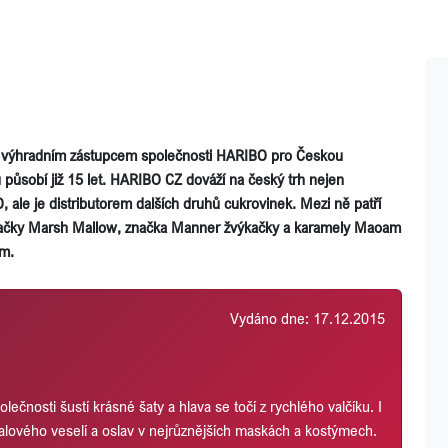
 výhradním zástupcem společnosti HARIBO pro Českou
 působí již 15 let. HARIBO CZ dováží na český trh nejen
 ale je distributorem dalších druhů cukrovinek. Mezi ně patří
načky Marsh Mallow, značka Manner žvýkačky a karamely Maoam
m.
Vydáno dne: 17.12.2015
ečnosti šustí krásné šaty a hlava se točí z rychlého valčíku. I
nevalového veselí a oslav v nejrůznějších maskách a kostýmech.