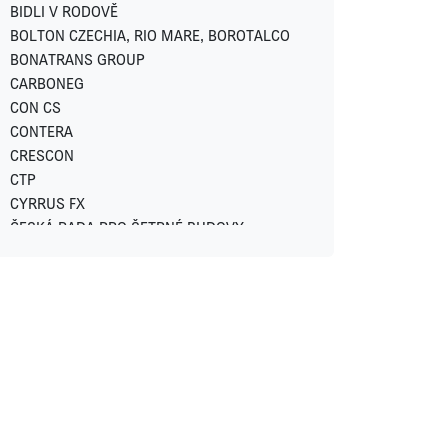
IN CATERING
BIDLI V RODOVĚ
INVESCO
BOLTON CZECHIA, RIO MARE, BOROTALCO
JC-Metal
BONATRANS GROUP
LEKVI DEVELOPMENT
CARBONEG
LINKCITY
CON CS
LOGICOR
CONTERA
LOXONE
CRESCON
LUXENT
CTP
LYNX
CYRRUS FX
METLIFE
ČESKÁ RADA PRO ŠETRNÉ BUDOVY
MODELIUM
DACHSER CZECH REPUBLIC
MSID (Moravskoslezské Investice a
DARAMIS
Development)
Di5 ARCHITEKTI INŽENÝŘI
NEW WIND PRODUCTION S.R.O.
DRŮBEŽÁŘSKÝ ZÁVOD KLATOVY
OSTROJ
DŮM SE ZELENOU STŘECHOU
OVAK
EFKO
PASSERINVEST GROUP
EMA DATA
PLANEO
GES REAL
PLANRADAR ČR
HARIBO CZ