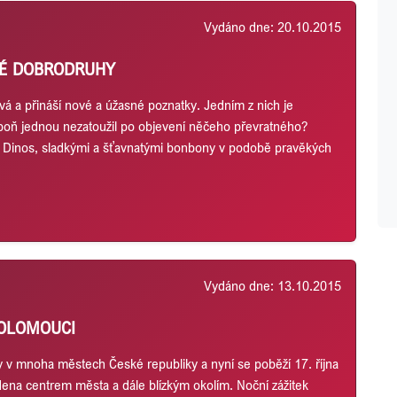
Vydáno dne: 20.10.2015
KÉ DOBRODRUHY
avá a přináší nové a úžasné poznatky. Jedním z nich je
spoň jednou nezatoužil po objevení něčeho převratného?
O Dinos, sladkými a šťavnatými bonbony v podobě pravěkých
Vydáno dne: 13.10.2015
 OLOMOUCI
v mnoha městech České republiky a nyní se poběží 17. října
dena centrem města a dále blízkým okolím. Noční zážitek