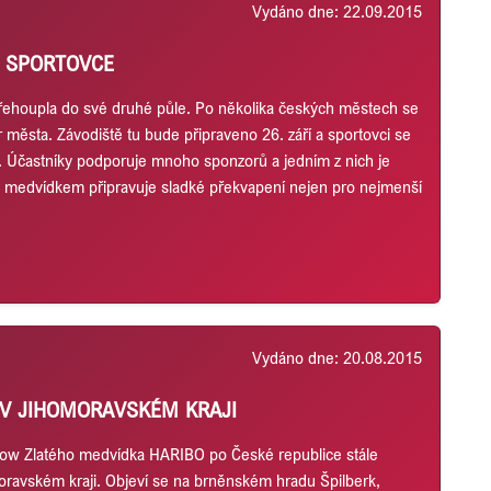
Vydáno dne: 22.09.2015
É SPORTOVCE
ehoupla do své druhé půle. Po několika českých městech se
r města. Závodiště tu bude připraveno 26. září a sportovci se
k. Účastníky podporuje mnoho sponzorů a jedním z nich je
m medvídkem připravuje sladké překvapení nejen pro nejmenší
Vydáno dne: 20.08.2015
V JIHOMORAVSKÉM KRAJI
show Zlatého medvídka HARIBO po České republice stále
moravském kraji. Objeví se na brněnském hradu Špilberk,