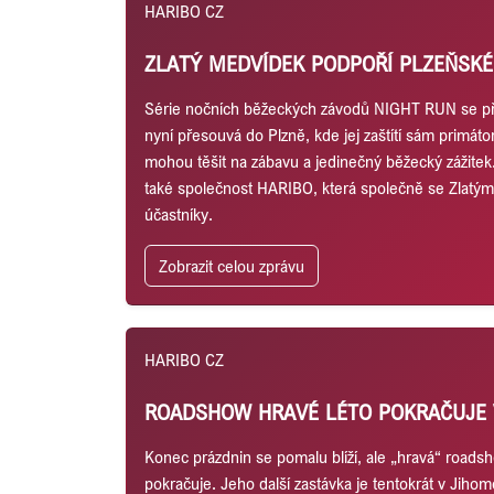
HARIBO CZ
ZLATÝ MEDVÍDEK PODPOŘÍ PLZEŇSK
Série nočních běžeckých závodů NIGHT RUN se př
nyní přesouvá do Plzně, kde jej zaštítí sám primáto
mohou těšit na zábavu a jedinečný běžecký zážite
také společnost HARIBO, která společně se Zlatý
účastníky.
Zobrazit celou zprávu
HARIBO CZ
ROADSHOW HRAVÉ LÉTO POKRAČUJE 
Konec prázdnin se pomalu blíží, ale „hravá“ road
pokračuje. Jeho další zastávka je tentokrát v Jiho