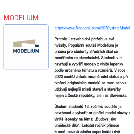
MODELIUM
https://www.facebook.com/HSFSystemModeli
Protože i stavebnictví potřebuje své
hvězdy.
Populární soutěž Modelium je
určena pro studenty středních škol se
zaměřením na stavebnictví. Studenti v ní
navrhují a vytváří modely z vlnité lepenky
podle určeného tématu a rozměrů. V roce
2023 soutěž získala mezinárodní status a při
tvoření originálních modelů se mezi sebou
utkávají nejlepší mladí stavaři a stavařky
nejen z České republiky, ale i ze Slovenska.
Úkolem studentů 18. ročníku soutěže je
navrhnout a vytvořit originální model stavby z
vlnité lepenky na téma: „Budova jako
umělecké dílo“. Letošní ročník přinese
kromě mezinárodního superfinále i dvě