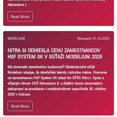
Námestovo I.
Read More
MODELIUM
Released: 01.10.2025
NITRA SI ODNIESLA CENU ZAMESTNANCOV
HSF SYSTEM SK V SÚŤAŽI MODELIUM 2025
Má slovenské stavebníctvo budúcnosť? Medzinárodná súťaž
Modelium ukazuje, že staviteľské talenty rozhodne máme.
Ocenenie
od zamestnancov HSF System SK získal tím SPŠS Nitra I. Spolu s
víťazným tímom SOŠ Námestovo II. a ďalšími dvomi slovenskými
zástupcami sa predstavia v medzinárodnom superfinále 30. októbra
2025 v Ostrave.
Read More