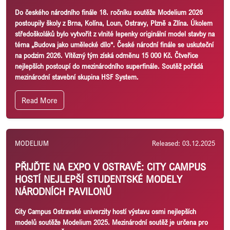
Do českého národního finále 18. ročníku soutěže Modelium 2026
postoupily školy z Brna, Kolína, Loun, Ostravy, Plzně a Zlína. Úkolem
středoškoláků bylo vytvořit z vlnité lepenky originální model stavby na
téma „Budova jako umělecké dílo“. České národní finále se uskuteční
na podzim 2026. Vítězný tým získá odměnu 15 000 Kč. Čtveřice
nejlepších postoupí do mezinárodního superfinále. Soutěž pořádá
mezinárodní stavební skupina HSF System.
Read More
MODELIUM
Released: 03.12.2025
PŘIJĎTE NA EXPO V OSTRAVĚ: CITY CAMPUS
HOSTÍ NEJLEPŠÍ STUDENTSKÉ MODELY
NÁRODNÍCH PAVILONŮ
City Campus Ostravské univerzity hostí výstavu osmi nejlepších
modelů soutěže Modelium 2025. Mezinárodní soutěž je určena pro