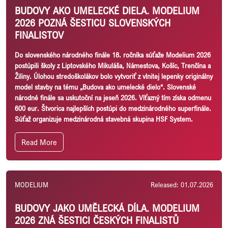
BUDOVY AKO UMELECKÉ DIELA. MODELIUM
2026 POZNÁ ŠESTICU SLOVENSKÝCH
FINALISTOV
Do slovenského národného finále 18. ročníka súťaže Modelium 2026
postúpili školy z Liptovského Mikuláša, Námestova, Košíc, Trenčína a
Žiliny. Úlohou stredoškolákov bolo vytvoriť z vlnitej lepenky originálny
model stavby na tému „Budova ako umelecké dielo“. Slovenské
národné finále sa uskutoční na jeseň 2026. Víťazný tím získa odmenu
600 eur. Štvorica najlepších postúpi do medzinárodného superfinále.
Súťaž organizuje medzinárodná stavebná skupina HSF System.
Read More
MODELIUM
Released: 01.07.2026
BUDOVY JAKO UMĚLECKÁ DÍLA. MODELIUM
2026 ZNÁ ŠESTICI ČESKÝCH FINALISTŮ