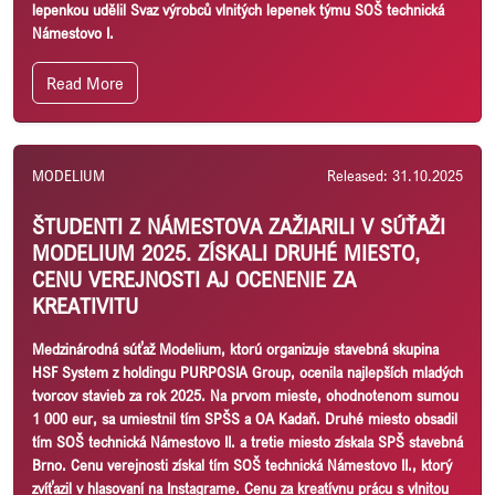
lepenkou udělil Svaz výrobců vlnitých lepenek týmu SOŠ technická
Námestovo I.
Read More
MODELIUM
Released: 31.10.2025
ŠTUDENTI Z NÁMESTOVA ZAŽIARILI V SÚŤAŽI
MODELIUM 2025. ZÍSKALI DRUHÉ MIESTO,
CENU VEREJNOSTI AJ OCENENIE ZA
KREATIVITU
Medzinárodná súťaž Modelium, ktorú organizuje stavebná skupina
HSF System z holdingu PURPOSIA Group, ocenila najlepších mladých
tvorcov stavieb za rok 2025. Na prvom mieste, ohodnotenom sumou
1 000 eur, sa umiestnil tím SPŠS a OA Kadaň. Druhé miesto obsadil
tím SOŠ technická Námestovo II. a tretie miesto získala SPŠ stavebná
Brno. Cenu verejnosti získal tím SOŠ technická Námestovo II., ktorý
zvíťazil v hlasovaní na Instagrame. Cenu za kreatívnu prácu s vlnitou