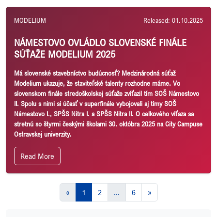
MODELIUM
Released: 01.10.2025
NÁMESTOVO OVLÁDLO SLOVENSKÉ FINÁLE
SÚŤAŽE MODELIUM 2025
Má slovenské stavebníctvo budúcnosť? Medzinárodná súťaž
Modelium ukazuje, že staviteľské talenty rozhodne máme. Vo
slovenskom finále stredoškolskej súťaže zvíťazil tím SOŠ Námestovo
II. Spolu s nimi si účasť v superfinále vybojovali aj tímy SOŠ
Námestovo I., SPŠS Nitra I. a SPŠS Nitra II. O celkového víťaza sa
stretnú so štyrmi českými školami 30. októbra 2025 na City Campuse
Ostravskej univerzity.
Read More
«
1
2
...
6
»