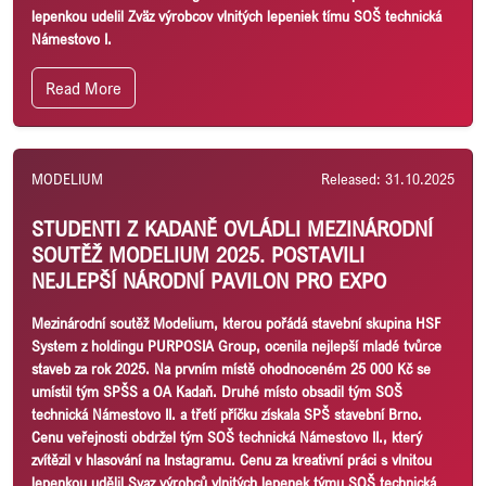
lepenkou udelil Zväz výrobcov vlnitých lepeniek tímu SOŠ technická
Námestovo I.
Read More
MODELIUM
Released: 31.10.2025
STUDENTI Z KADANĚ OVLÁDLI MEZINÁRODNÍ
SOUTĚŽ MODELIUM 2025. POSTAVILI
NEJLEPŠÍ NÁRODNÍ PAVILON PRO EXPO
Mezinárodní soutěž Modelium, kterou pořádá stavební skupina HSF
System z holdingu PURPOSIA Group, ocenila nejlepší mladé tvůrce
staveb za rok 2025. Na prvním místě ohodnoceném 25 000 Kč se
umístil tým SPŠS a OA Kadaň. Druhé místo obsadil tým SOŠ
technická Námestovo II. a třetí příčku získala SPŠ stavební Brno.
Cenu veřejnosti obdržel tým SOŠ technická Námestovo II., který
zvítězil v hlasování na Instagramu. Cenu za kreativní práci s vlnitou
lepenkou udělil Svaz výrobců vlnitých lepenek týmu SOŠ technická