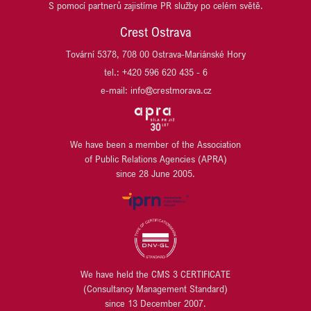
S pomocí partnerů zajistíme PR služby po celém světě.
SCHNEIDER ELECTRIC
ITT OSTRAVA
SP race project
JESTICO + WHILES
Crest Ostrava
TPA
JET INVESTMENT
Tovární 5378, 708 00 Ostrava-Mariánské Hory
UBM DEVELOPMENT CZECHIA
JRD/JRD GROUP
tel.: +420 596 620 435 - 6
URBANITY
KB PENZIJNÍ SPOLEČNOST
VARYÁDA KARLOVY VARY
e-mail: info@crestmorava.cz
KB SMARTPAY
VGP CZ
KOMERČNÍ BANKA
VGP HU
KOMERČNÍ POJIŠŤOVNA
VGP SK
LIEGL & DACHSER
We have been a member of the Association
WILO
of Public Relations Agencies (APRA)
LINDAB
WÜRTH
since 28 June 2005.
LINDE MATERIAL HANDLING
YIT
LUSQ
ZEHNDER
M.L. MORAN
ZEITGEIST ASSET MANAGEMENT / ZEITRAUM
MANSITO DEVELOPMENT
MANUTAN s.r.o.
MILLENIUM TECHNOLOGIES
We have held the CMS 3 CERTIFICATE
MIPIM
(Consultancy Management Standard)
MODRÁ PYRAMIDA STAVEBNÍ SPOŘITELNA
since 13 December 2007.
MORAVSKOSLEZSKÝ PAKT ZAMĚSTNANOSTI