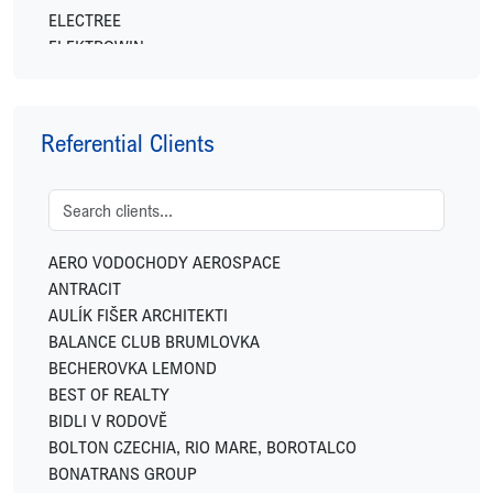
ELECTREE
ELEKTROWIN
ENERGY FINANCIAL GROUP
EXPO REAL
FETTERS
Referential Clients
FIDELITY INTERNATIONAL
FINGO
FUTTEC
GEMO
GEOSAN DEVELOPMENT
AERO VODOCHODY AEROSPACE
GREENBUDDIES
ANTRACIT
HOME CREDIT
AULÍK FIŠER ARCHITEKTI
HSF SYSTEM
BALANCE CLUB BRUMLOVKA
HUISMAN
BECHEROVKA LEMOND
IKONIX
BEST OF REALTY
IN CATERING
BIDLI V RODOVĚ
INVESCO
BOLTON CZECHIA, RIO MARE, BOROTALCO
JC-Metal
BONATRANS GROUP