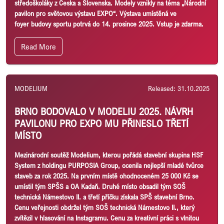
středoškoláky z Česka a Slovenska. Modely vznikly na téma „Národní
pavilon pro světovou výstavu EXPO“. Výstava umístěná ve
foyer budovy sportu potrvá do 14. prosince 2025. Vstup je zdarma.
Read More
MODELIUM
Released: 31.10.2025
BRNO BODOVALO V MODELIU 2025. NÁVRH
PAVILONU PRO EXPO MU PŘINESLO TŘETÍ
MÍSTO
Mezinárodní soutěž Modelium, kterou pořádá stavební skupina HSF
System z holdingu PURPOSIA Group, ocenila nejlepší mladé tvůrce
staveb za rok 2025. Na prvním místě ohodnoceném 25 000 Kč se
umístil tým SPŠS a OA Kadaň. Druhé místo obsadil tým SOŠ
technická Námestovo II. a třetí příčku získala SPŠ stavební Brno.
Cenu veřejnosti obdržel tým SOŠ technická Námestovo II., který
zvítězil v hlasování na Instagramu. Cenu za kreativní práci s vlnitou